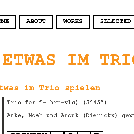
OME
ABOUT
WORKS
SELECTED
 ETWAS IM TRI
twas im Trio spielen
Trio for fl- hrn-vlc) (3’45”)
Anke, Noah und Anouk (Dierickx) gew