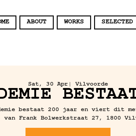
OME
ABOUT
WORKS
SELECTED
Sat, 30 Apr
| Vilvoorde
DEMIE BESTAA
demie bestaat 200 jaar en viert dit me
s van Frank Bolwerkstraat 27, 1800 Vil