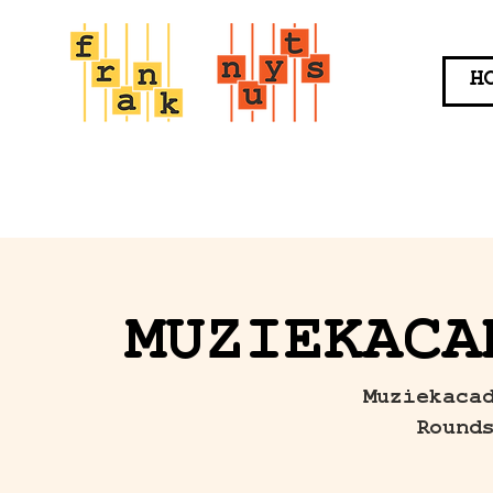
H
MUZIEKACA
Muziekaca
Round